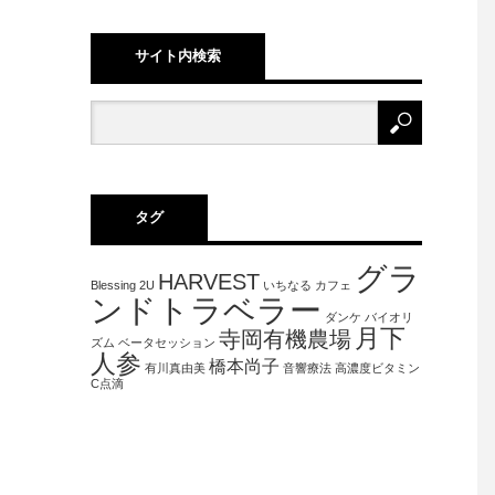
サイト内検索
タグ
グラ
HARVEST
Blessing 2U
いちなる
カフェ
ンドトラベラー
ダンケ
バイオリ
月下
寺岡有機農場
ズム
ベータセッション
人参
橋本尚子
有川真由美
音響療法
高濃度ビタミン
C点滴