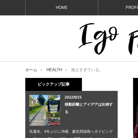
HOME
PROF
ホーム
HEALTH
抱えすぎている。
ピックアップ記事
2022/9/15
移動距離とアイデアは比例す
る
先週末。4年ぶりに沖縄、慶良間諸島へダイビング