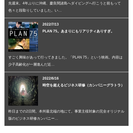
先週末。4年ぶりに沖縄、慶良間諸島へダイビングへ行こうと前もって
色々と段取りしていました。い…
2022/7/13
PLAN 75。あまりにもリアリティありすぎ。
すごく興味があって行ってきました。「PLAN 75」という映画。内容は
少子高齢化が一層進んだ近…
2022/6/16
時空を超えるビジネス研修（カンパニーグラトラ）
昨日までの2日間。本州最北端の地にて。事業主様対象の完全オリジナル
版のビジネス研修カンパニー…