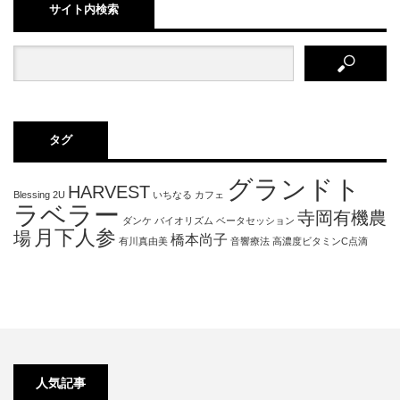
サイト内検索
タグ
グランドト
HARVEST
Blessing 2U
いちなる
カフェ
ラベラー
寺岡有機農
ダンケ
バイオリズム
ベータセッション
月下人参
場
橋本尚子
有川真由美
音響療法
高濃度ビタミンC点滴
人気記事