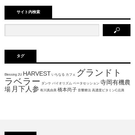
サイト内検索
タグ
グランドト
HARVEST
Blessing 2U
いちなる
カフェ
ラベラー
寺岡有機農
ダンケ
バイオリズム
ベータセッション
月下人参
場
橋本尚子
有川真由美
音響療法
高濃度ビタミンC点滴