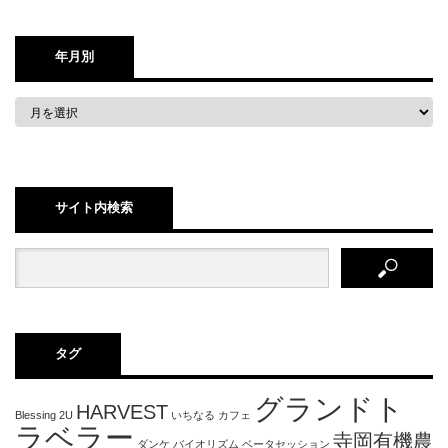
年月別
サイト内検索
タグ
グランドト
HARVEST
Blessing 2U
いちなる
カフェ
ラベラー
寺岡有機農
ダンケ
バイオリズム
ベータセッション