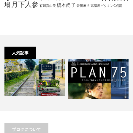
月下人参
場
橋本尚子
有川真由美
音響療法
高濃度ビタミンC点滴
人気記事
移動距離とアイデアは比例する
PLAN 75。あまりにもリアリティ
ブログについて
ありすぎ。