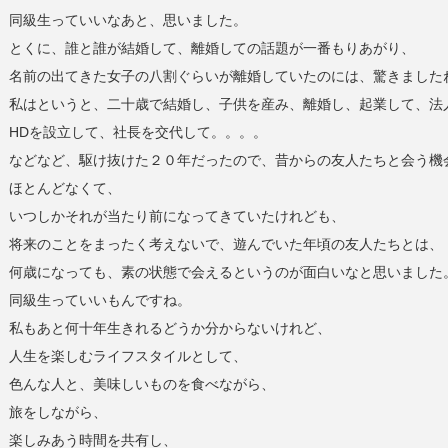
同級生っていいなあと、思いました。
とくに、誰と誰が結婚して、離婚しての話題が一番もりあがり、
名前の出てきた女子の八割ぐらいが離婚していたのには、驚きました
私はというと、二十歳で結婚し、子供を産み、離婚し、起業して、法
HDを設立して、社長を交代して。。。。
などなど、駆け抜けた２０年だったので、昔からの友人たちと会う機
ほとんどなくて、
いつしかそれが当たり前になってきていたけれども、
将来のことをまったく考えないで、遊んでいた年頃の友人たちとは、
何歳になっても、素の状態で会えるというのが面白いなと思いました
同級生っていいもんですね。
私もあと何十年生きれるどうか分からないけれど、
人生を楽しむライフスタイルとして、
色んな人と、美味しいものを食べながら、
旅をしながら、
楽しみあう時間を共有し、