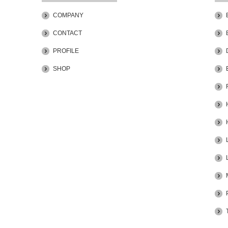
PLAN 75。あまり
COMPANY
るまで。
移動距離とアイデアは比例する
すぎ
CONTACT
PROFILE
SHOP