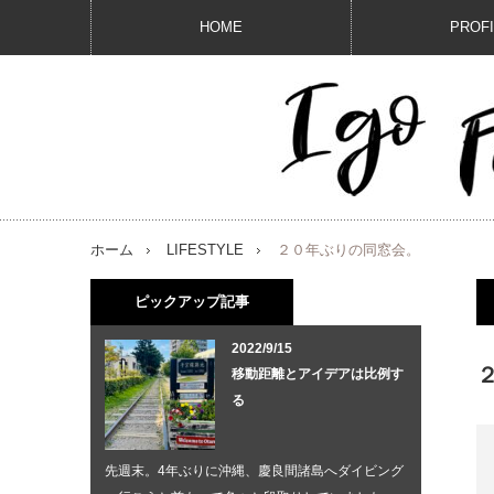
HOME
PROF
ホーム
LIFESTYLE
２０年ぶりの同窓会。
ピックアップ記事
2022/9/15
移動距離とアイデアは比例す
る
先週末。4年ぶりに沖縄、慶良間諸島へダイビング