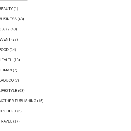
にもリアリティあり
時空を超えるビジネス研修（カンパニ
BEAUTY
(1)
。
ーグラトラ）
GWは見
BUSINESS
(43)
DIARY
(40)
EVENT
(27)
FOOD
(14)
HEALTH
(13)
HUMAN
(7)
LADUCO
(7)
LIFESTYLE
(63)
MOTHER PUBLISHING
(15)
PRODUCT
(6)
TRAVEL
(17)