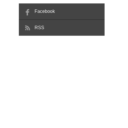
直し期間に最適。
新月草とり。Part2
Facebook
RSS