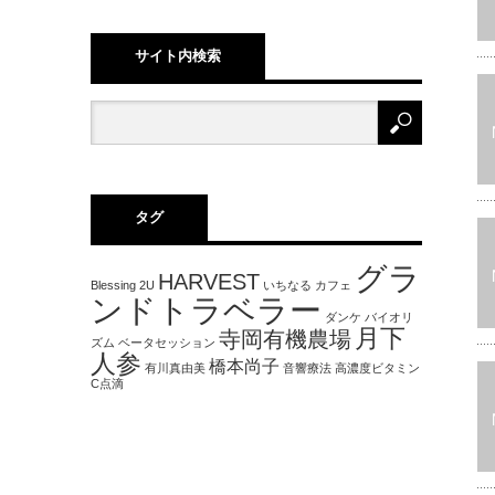
サイト内検索
タグ
グラ
HARVEST
Blessing 2U
いちなる
カフェ
ンドトラベラー
ダンケ
バイオリ
月下
寺岡有機農場
ズム
ベータセッション
人参
橋本尚子
有川真由美
音響療法
高濃度ビタミン
C点滴