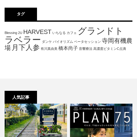
タグ
グランドト
HARVEST
Blessing 2U
いちなる
カフェ
ラベラー
寺岡有機農
ダンケ
バイオリズム
ベータセッション
月下人参
場
橋本尚子
有川真由美
音響療法
高濃度ビタミンC点滴
人気記事