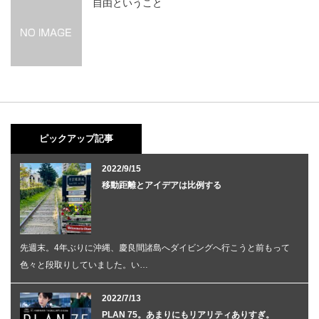
自由ということ
ピックアップ記事
2022/9/15
移動距離とアイデアは比例する
先週末。4年ぶりに沖縄、慶良間諸島へダイビングへ行こうと前もって
色々と段取りしていました。い…
2022/7/13
PLAN 75。あまりにもリアリティありすぎ。