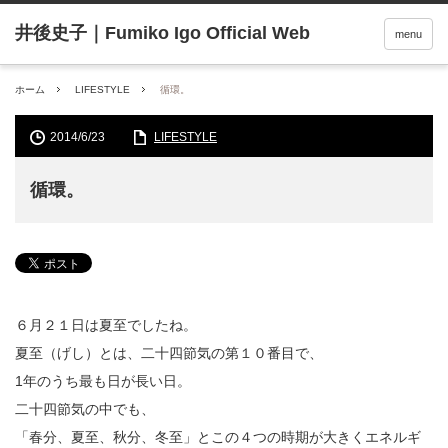
menu
ホーム
LIFESTYLE
循環。
2014/6/23
LIFESTYLE
循環。
６月２１日は夏至でしたね。
夏至（げし）とは、二十四節気の第１０番目で、
1年のうち最も日が長い日。
二十四節気の中でも、
「春分、夏至、秋分、冬至」とこの４つの時期が大きくエネルギ