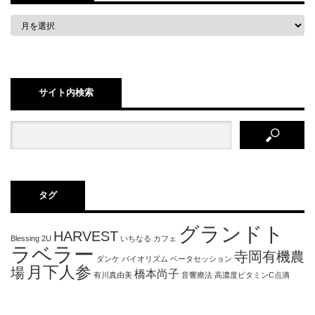
サイト内検索
タグ
グランドト
HARVEST
Blessing 2U
いちなる
カフェ
ラベラー
寺岡有機農
ダンケ
バイオリズム
ベータセッション
月下人参
場
橋本尚子
有川真由美
音響療法
高濃度ビタミンC点滴