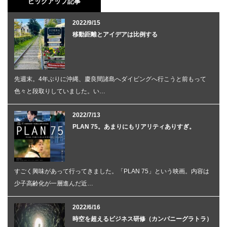
ピックアップ記事
2022/9/15
移動距離とアイデアは比例する
先週末。4年ぶりに沖縄、慶良間諸島へダイビングへ行こうと前もって
色々と段取りしていました。い…
2022/7/13
PLAN 75。あまりにもリアリティありすぎ。
すごく興味があって行ってきました。「PLAN 75」という映画。内容は
少子高齢化が一層進んだ近…
2022/6/16
時空を超えるビジネス研修（カンパニーグラトラ）