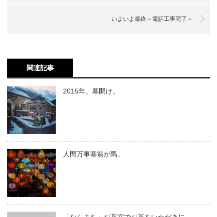
いよいよ最終～電話工事完了～
関連記事
2015年。幕開け。
人間万事塞翁が馬。