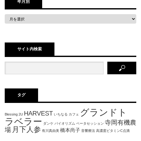
年月別
サイト内検索
タグ
グランドト
HARVEST
Blessing 2U
いちなる
カフェ
ラベラー
寺岡有機農
ダンケ
バイオリズム
ベータセッション
月下人参
場
橋本尚子
有川真由美
音響療法
高濃度ビタミンC点滴