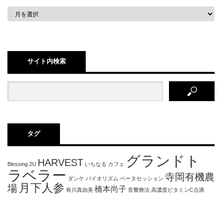
サイト内検索
タグ
グランドト
HARVEST
Blessing 2U
いちなる
カフェ
ラベラー
寺岡有機農
ダンケ
バイオリズム
ベータセッション
月下人参
場
橋本尚子
有川真由美
音響療法
高濃度ビタミンC点滴