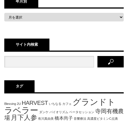
年月別
サイト内検索
タグ
グランドト
HARVEST
Blessing 2U
いちなる
カフェ
ラベラー
寺岡有機農
ダンケ
バイオリズム
ベータセッション
月下人参
場
橋本尚子
有川真由美
音響療法
高濃度ビタミンC点滴