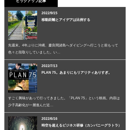
ピックアップ記事
2022/9/15
移動距離とアイデアは比例する
先週末。4年ぶりに沖縄、慶良間諸島へダイビングへ行こうと前もって
色々と段取りしていました。い…
2022/7/13
PLAN 75。あまりにもリアリティありすぎ。
すごく興味があって行ってきました。「PLAN 75」という映画。内容は
少子高齢化が一層進んだ近…
2022/6/16
時空を超えるビジネス研修（カンパニーグラトラ）