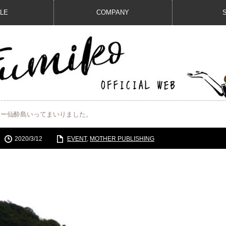
ILE
COMPANY
アー仙酔島いってまいりました。
2020/3/12
EVENT
,
MOTHER PUBLISHING