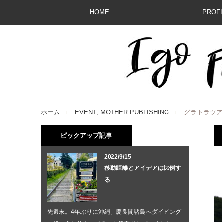
HOME
PROF
ホーム
EVENT
,
MOTHER PUBLISHING
グラトラツ
ピックアップ記事
2022/9/15
移動距離とアイデアは比例す
る
先週末。4年ぶりに沖縄、慶良間諸島へダイビング