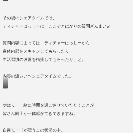
統
酔
合
島
タ
その後のシェアタイムでは、
の
イ
ティチャーはっしーに、ここぞとばかりの質問ざんまいw
五
ム〜
色
岩
質問内容によっては、ティチャーはっしーから
身体内部をスキャンしてもらったり、
生活習慣の改善を指摘してもらったり、と。
内容の濃ぃい〜シェアタイムでした。
浜
辺
で
やはり、一緒に時間を過ごさせていただくことが
シ
皆さん同士が一体感ができてきますね。
ェ
ア
自粛モードが漂うこの状況の中、
タ