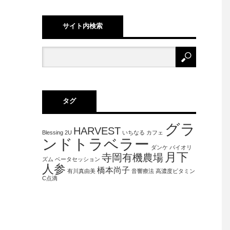
サイト内検索
タグ
グラ
HARVEST
Blessing 2U
いちなる
カフェ
ンドトラベラー
ダンケ
バイオリ
月下
寺岡有機農場
ズム
ベータセッション
人参
橋本尚子
有川真由美
音響療法
高濃度ビタミン
C点滴