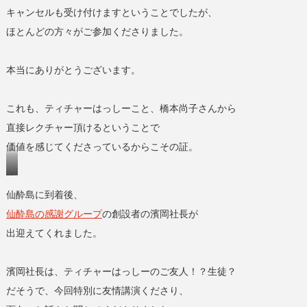
キャンセルも受け付けますということでしたが、
ほとんどの方々がご参加くださりました。
本当にありがとうございます。
これも、ティチャーはっしーこと、橋本尚子さんから
直接レクチャー頂けるということで
価値を感じてくださっているからこその証。
仙
仙酔島に到着後、
酔
島
仙酔島の感謝グループ
の創設者の濱岡社長が
と
出迎えてくれました。
弁
天
濱岡社長は、ティチャーはっしーのご友人！？生徒？
島
だそうで、今回特別に友情講演くださり、