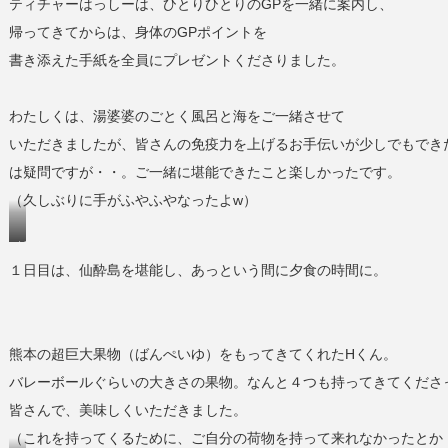
ティチャーはっしーは、ひとりひとりのGPを一緒に案内し、
帰ってきてからは、身体のGPポイントを
書き添えた手紙を全員にプレゼントくださりました。
わたしくは、湯婆婆のごとく風呂と海をご一緒させて
いただきましたが、皆さんの免疫力を上げるお手伝いが少しでもでき
は疑問ですが・・。ご一緒に堪能できたこと楽しかったです。
（久しぶりに手がふやふやなったよw）
浜
１日目は、仙酔島を堪能し、あっという間に夕食の時間に。
辺
か
ら
見
熊本の超巨大果物（ばんぺいゆ）をもってきてくれたHくん。
え
バレーボールぐらいの大きさの果物。なんと４つも持ってきてくださ
る
皆さんで、美味しくいただきました。
島々
（これを持ってくるために、ご自分の荷物を持って来れなかったとか