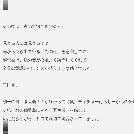
晩
白
柚
その後は、夜の浜辺で瞑想会～。
（ば
ん
見える人には見える！？
ぺ
海から突き出ている「光の柱」を意識しての
い
瞑想会は、波の音が心地よく誘導してくれて
ゆ）
全員の意識のバランスが整うような感じでした。
め
ち
ゃ
二日目。
美
味
朝一の餅つき大会！？が終わって（笑）ティチャーはっしーからの伝
し
それぞれの仙酔島にある「五色岩」を感じて
い！
いただきながら、各自で浜辺で統合されていました。
仙