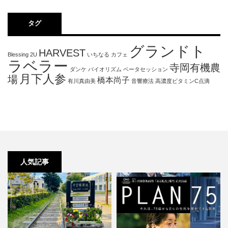
タグ
グランドト
HARVEST
Blessing 2U
いちなる
カフェ
ラベラー
寺岡有機農
ダンケ
バイオリズム
ベータセッション
月下人参
場
橋本尚子
有川真由美
音響療法
高濃度ビタミンC点滴
人気記事