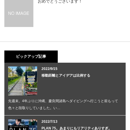
おめでとうございます！
ピックアップ記事
2022/9/15
移動距離とアイデアは比例する
先週末。4年ぶりに沖縄、慶良間諸島へダイビングへ行こうと前もって
色々と段取りしていました。い…
2022/7/13
PLAN 75。あまりにもリアリティありすぎ。