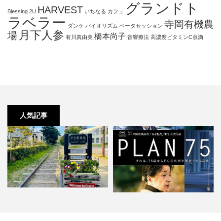
グランドト
HARVEST
Blessing 2U
いちなる
カフェ
ラベラー
寺岡有機農
ダンケ
バイオリズム
ベータセッション
月下人参
場
橋本尚子
有川真由美
音響療法
高濃度ビタミンC点滴
人気記事