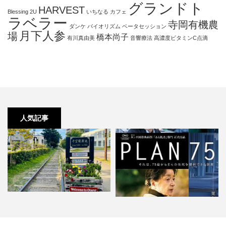
グランドト
HARVEST
Blessing 2U
いちなる
カフェ
ラベラー
寺岡有機農
ダンケ
バイオリズム
ベータセッション
月下人参
場
橋本尚子
有川真由美
音響療法
高濃度ビタミンC点滴
人気記事