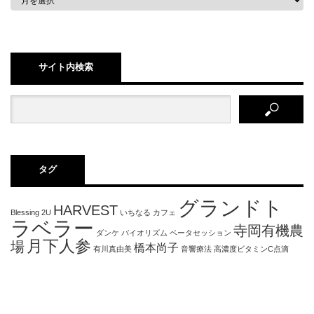
サイト内検索
タグ
グランドト
HARVEST
Blessing 2U
いちなる
カフェ
ラベラー
寺岡有機農
ダンケ
バイオリズム
ベータセッション
月下人参
場
橋本尚子
有川真由美
音響療法
高濃度ビタミンC点滴